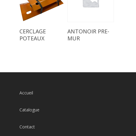
Read More
Read More
CERCLAGE
ANTONOIR PRE-
POTEAUX
MUR
Accueil
Catalogue
Contact