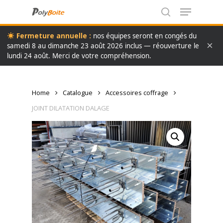
Menu
Skip
to
search
Close
main
Fermeture annuelle :
nos équipes seront en congés du
Menu
×
content
samedi 8 au dimanche 23 août 2026 inclus — réouverture le
lundi 24 août. Merci de votre compréhension.
Home
Catalogue
Accessoires coffrage
JOINT DILATATION DALAGE